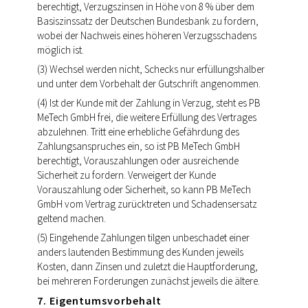
berechtigt, Verzugszinsen in Höhe von 8 % über dem
Basiszinssatz der Deutschen Bundesbank zu fordern,
wobei der Nachweis eines höheren Verzugsschadens
möglich ist.
(3) Wechsel werden nicht, Schecks nur erfüllungshalber
und unter dem Vorbehalt der Gutschrift angenommen.
(4) Ist der Kunde mit der Zahlung in Verzug, steht es PB
MeTech GmbH frei, die weitere Erfüllung des Vertrages
abzulehnen. Tritt eine erhebliche Gefährdung des
Zahlungsanspruches ein, so ist PB MeTech GmbH
berechtigt, Vorauszahlungen oder ausreichende
Sicherheit zu fordern. Verweigert der Kunde
Vorauszahlung oder Sicherheit, so kann PB MeTech
GmbH vom Vertrag zurücktreten und Schadensersatz
geltend machen.
(5) Eingehende Zahlungen tilgen unbeschadet einer
anders lautenden Bestimmung des Kunden jeweils
Kosten, dann Zinsen und zuletzt die Hauptforderung,
bei mehreren Forderungen zunächst jeweils die ältere.
7. Eigentumsvorbehalt